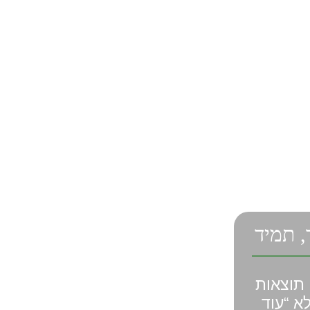
, תמיד
תוצאות
א “עוד